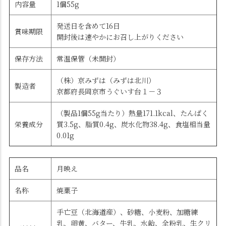
内容量
1個55g
発送日を含めて16日
賞味期限
開封後は速やかにお召し上がりください
保存方法
常温保管（未開封）
（株）京みずは（みずは北川）
製造者
京都府長岡京市うぐいす台１－３
（製品1個55g当たり）熱量171.1kcal、たんぱく
栄養成分
質3.5g、脂質0.4g、炭水化物38.4g、食塩相当量
0.01g
品名
月映え
名称
焼菓子
手亡豆（北海道産）、砂糖、小麦粉、加糖練
乳、卵黄、バター、牛乳、水飴、全粉乳、生クリ