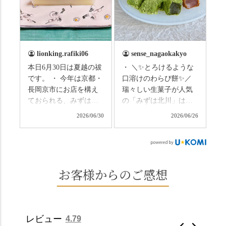
の和菓子の紹介から。
のトンネルに一歩入る
（写真2枚目から） ・土
と、空気がすっと涼し
用餅（2個入） 暑気払
くなって、聞こえるの
い、厄払いとして夏の
は葉ずれの音だけ。嵐
土用入りにいただくと
山の竹林に絶対負けて
lionking.rafiki06
sense_nagaokakyo
いわれている土用餅。
ない美しさなのに、す
本日6月30日は夏越の祓
・ ＼✨とろけるような
今年の土用の入りは7/20
れ違うのは犬の散歩の
です。 ・ 今年は京都・
口溶けのわらび餅✨／
だそうです。連休最終
方くらい。この静け
長岡京市にお店を構え
瑞々しい生菓子が人気
日、時間のある人はぜ
さ、贅沢すぎません
ておられる、みずは北
の「みずは北川」は、
ひこの機会に食べてみ
か…？ここを独り占め
川さん
和菓子作りの要である
ては。 •わらび餅（京き
できるのが西山なんで
2026/06/30
2026/06/26
（@mizuha_kitagawa）
おいしい水を求めて、
なこ） •わらび餅（抹
す。 ⛩️続いて「大原野
の水無月を頂きまし
西山の地にたどり着き
茶） 上記2点のわらび餅
神社」へ。 延暦3年
た。 ・ 大納言小豆は程
ました⛲️ 創業から30余
は、始めから一口サイ
（784年）、長岡京遷都
よい甘さで、ほっくり
年、自社の井戸の地下
ズになっているのです
とともに歩んできた"京
とした小豆の食感も美
水で作る和菓子は目に
お客様からのご感想
ぐにいただけます。 ち
春日"。鯉沢の池には白
味しかったです。うい
も麗しいものばかり👀
なみに、京きなこは通
いスイレンが咲き、神
ろう生地は歯応えもあ
「本わらび餅」は、も
常サイズ（250g）とビ
の使いの鹿がお出迎
りつつ滑らかで、こち
っちりした食感に深煎
ッグサイズ（420g）の2
え。紫式部が越前の雪
らもほんのりとした甘
りの香ばしい京きな粉
種類があります。 ※私
景色を見ながら想いを
レビュー
4.79
さだったため、とても
と和三盆の風味が広が