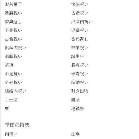
お茶菓子
快気祝い
グルメをメインに発
で🎁最後の最後まで"お
還暦祝い
古希祝い
信。お店選びの参考な
もてなし"の心を教えて
どにご利用いただける
いただきました。 プロ
香典返し
出産内祝い
と嬉しいです。 長岡京
ドライバーならではの
卒業祝い
退職祝い
市のお店や観光地など
ルート取り、駐車場事
古希祝い
香典返し
の情報を詳しく知りた
情、お客様を飽きさせ
出産内祝い
卒業祝い
い人は、下記アカウン
ない語り口…。楽しみ
トもあわせてチェック
ながら学びっぱなしの
退職祝い
誕生日
またはフォローして
一日。この経験を西山
茶道
長寿祝い
ね。 センス長岡京
のガイド活動にしっか
お見舞い
米寿祝い
@sense_nagaokakyo 長岡
り活かしていきます💪
卒寿祝い
結婚祝い
京市観光協会
西山、ほんまにええと
@nagaokakyo_tourism ふ
こです。次はあなたを
結婚内祝い
引き出物
るふる長岡京
ご案内させてください
手土産
饅頭
@furufuru_nagaokakyo
🚕✨ #京都西山旅感 #京
栗
地鎮祭
まいぷれ乙訓
都西山 #おもてなしタク
@mypl_otokuni ※今も
シー #観光ガイド研修 #
物価の値上がりが激し
竹の径 #大原野神社 #京
季節の特集
くなっているので、値
春日 #千眼桜 #そば切り
内祝い
法事
段の記載はしばらく止
こごろ #勝持寺 #正法寺