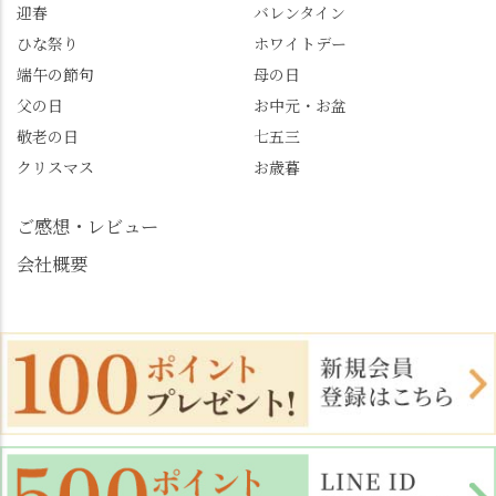
迎春
バレンタイン
めます。
#善峯寺 #あじさい #あ
じさい供養 #遊龍の松 #
ひな祭り
ホワイトデー
桂昌院 #玉の輿 #みずは
端午の節句
母の日
北川 #レモンわらび餅 #
父の日
お中元・お盆
清竹 #なかの邸 #小倉山
敬老の日
七五三
荘 #京都観光 #西京区 #
大原野
クリスマス
お歳暮
ご感想・レビュー
会社概要