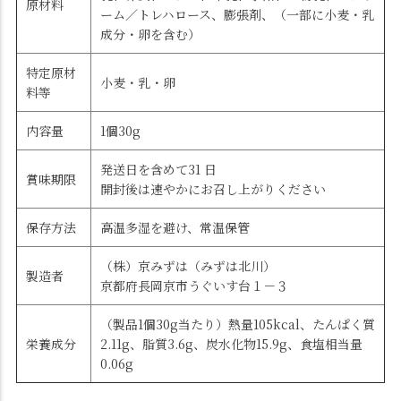
原材料
ーム／トレハロース、膨張剤、（一部に小麦・乳
成分・卵を含む）
特定原材
小麦・乳・卵
料等
内容量
1個30g
発送日を含めて31 日
賞味期限
開封後は速やかにお召し上がりください
保存方法
高温多湿を避け、常温保管
（株）京みずは（みずは北川）
製造者
京都府長岡京市うぐいす台１－３
（製品1個30g当たり）熱量105kcal、たんぱく質
栄養成分
2.11g、脂質3.6g、炭水化物15.9g、食塩相当量
0.06g