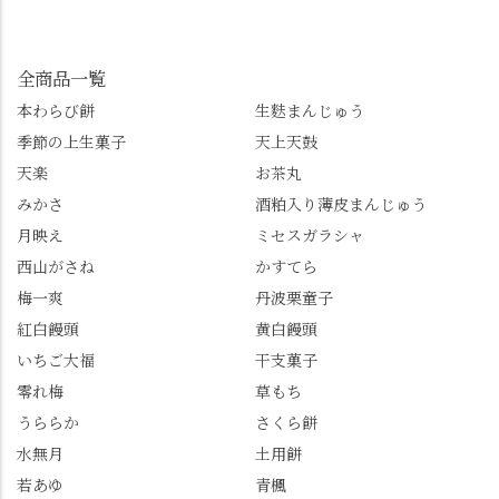
んも「 #センス長岡京
してみてね。 ※発信は
イマックスは「善峯
」を付けて長岡京の素
今回控えさせていただ
寺」！ 境内に咲くあじ
敵な写真を投稿して下
きました。 •お茶丸 •天
さいはなんと8000株。
全商品一覧
さい😉 #長岡京スイー
上天鼓 •天楽 •完熟南紅
「もう終わってるか
ツ #みずは北川 #わらび
本わらび餅
生麩まんじゅう
梅ゼリー 上記4点も定番
な…」と半ば諦めてい
餅 #抹茶わらび餅
季節の上生菓子
天上天鼓
の和菓子。 完熟南紅梅
たら、上の方にはまだ
ゼリーは、現在1,500円
瑞々しい花がたくさん
天楽
お茶丸
以上購入すると1個プレ
残っていてくれました
みかさ
酒粕入り薄皮まんじゅう
ゼントのクーポン企画
✨ちょうどこの日から
月映え
ミセスガラシャ
を実施中。期限は
始まった「あじさい供
7/26（日）。但し、「み
養」で、池に浮かぶあ
西山がさね
かすてら
ずは北川」のアプリ会
じさいにも出会えるか
梅一爽
丹波栗童子
員登録が必要です。 ※
も…という素敵なお話
紅白饅頭
黄白饅頭
ゼリーは生の写真を撮
も。 天然記念物の「遊
いちご大福
干支菓子
りたかったのですが、
龍の松」は、地を這う
崩れてしまいました。
ように伸びる主幹がま
零れ梅
草もち
「みずは北川」のアプ
るで龍が遊ぶように見
うららか
さくら餅
リ会員の登録はほんと
える迫力！そして桂昌
水無月
土用餅
うにおすすめ。ポイン
院お手植えと伝わる樹
若あゆ
青楓
トもすぐに貯まります
齢300年超のしだれ