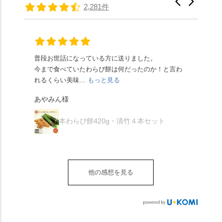
たちの間では、「みず
馳せた小塩山のふもと
2,281件
頂きやすかったです。
ります🥰 抹茶味もあ
はさんといえばわらび
に鎮座するお社です。
ありがたく、美味しく
り、こちらには宇治抹
餅がおすすめ」といわ
半日〜3日しか咲かない
頂きました。ご馳走様
茶を使用🍵 上質な渋み
れますが、ほんとうに
幻の「千眼桜」のお話
でした。 ・ 今年も変わ
の中に甘さを感じる大
納得です。種類は断ト
には一同うっとり。
らず湯島天満宮さんで
人の味わいです☺️ それ
ツに京きなこが人気で
「満開に出会えたら千
普段お世話になっている方に送りました。
夏の
茅の輪をくぐらせて頂
ぞれにきな粉、抹茶き
すが、私はどれも同じ
の願いが叶う」…来
今まで食べていたわらび餅は何だったのか！と言わ
た。
き、水無月にも出会え
な粉がついているの
くらい好きです。 ※京
春、絶対に狙います🌸
れるくらい美味...
もっと見る
あん
夏を迎えられることに
で、食べる直前にかけ
きなこはきなこ、抹茶
🍜お昼は「そば切りこ
が増.
感謝しています。あり
て召し上がれ💁‍♀️
あやみん様
は抹茶きなこが付いて
ごろ」さんで、のど越
がとうございます🙏 ・
************** みずは
秋様
ますが、追加でかけな
し最高のお蕎麦をつる
お皿は原稔さん
北川
くても十分おいしくい
り。器まで美しくて、
本わらび餅420g・清竹４本セット
（@hara_minoru）「角
（mizuha_kitagawa） 京
ただけます。 店内には
みんなの箸もカメラも
皿 金彩三島 千羽鶴」で
都府長岡京市うぐいす
別の食べ方でおいしく
止まりません📸 🌸午後
す。 ・ #みずは北川 #
台1-3 10:00～18:00 無休
いただける、わらび餅
は西行ゆかりの花の寺
水無月 #原稔 さん #和
（元日のみ休業）
のアレンジレシピのポ
「勝持寺」、石庭が見
菓子 #京都
**************
他の感想を見る
ップがあります。店員
事な石の寺「正法寺」
sense_nagaokakyo では
さんに一言お声かけて
へ。青もみじがきらき
「長岡京」や近郊のま
もらえれば、撮影許可
ら輝いて、秋の紅葉シ
ちの日常の魅力を発信
をいただけます。よか
ーズンへの期待が膨ら
しています📱 ぜひ皆さ
ったらぜひこちらも試
みます。 💠そしてクラ