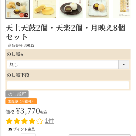
天上天鼓2個・天楽2個・月映え8個
セット
商品番号
30012
のし紙
(
必
のし紙下段
須
)
のし紙可
常温便（冷蔵可）
¥
3,770
価格
税込
1件
38
ポイント進呈