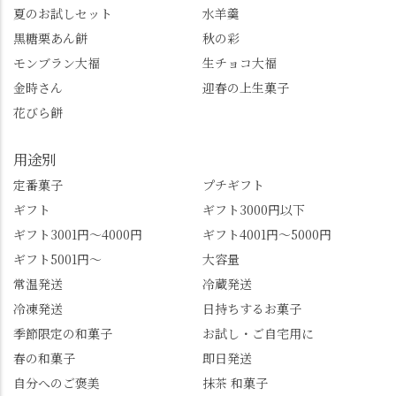
し、いろんな特典もあ
桜。"玉の輿"の語源に
夏のお試しセット
水羊羹
ります。まだ会員登録
なったお玉さん＝桂昌
黒糖栗あん餅
秋の彩
していない人はぜひこ
院と徳川綱吉の、教科
モンブラン大福
生チョコ大福
の機会に会員登録もし
書がひっくり返るよう
てみてね。 みなさんは
な再評価のお話まで聞
金時さん
迎春の上生菓子
この中で気になったも
けて、もう頭も心も満
花びら餅
のはありましたか？ど
腹です。振り返れば京
れも食べてほしいおす
都盆地が一望…!西から
用途別
すめ品ばかりです。よ
京都を見渡せるこの絶
かったらぜひこの機会
景、もっと知られてほ
定番菓子
プチギフト
に食べてみてはいかが
しい！ 🍋締めは「みず
ギフト
ギフト3000円以下
でしょうか。 🍡みずは
は北川」さんへ。 いま
ギフト3001円～4000円
ギフト4001円～5000円
北川🍡 住所 長岡京市う
話題のレモンわらび餅
ギフト5001円～
大容量
ぐいす台1-3 TEL 075-
と、夏季限定・竹筒入
954-0400 営業時間 10:00
り水ようかん「清竹」
常温発送
冷蔵発送
～18:00 インスタ
を無事ゲットして、み
冷凍発送
日持ちするお菓子
@mizuha_kitagawa #セン
んな大満足の笑顔😋 さ
季節限定の和菓子
お試し・ご自宅用に
ス長岡京 #SENSE長岡
らに日高さんから、な
春の和菓子
即日発送
京公式アンバサダー #み
かの邸の珈琲パックと
ずは北川 私のアカウン
小倉山荘のお菓子のサ
自分へのご褒美
抹茶 和菓子
トは、地元のおすすめ
プライズプレゼントま