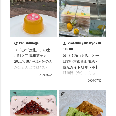
ken.shimoga
kyotonisiyamaryokan
hotsuu
＜「みずは北川」の土
用餅と定番和菓子＞
🚕💨【西山まるごと一
2026/7/18から3連休の人
日旅✨京都西山旅感・
がほとんどではないか
観光ガイド研修レポ】 7
と思います。みなさん
月10日（金）、おもて
2026/07/20
はこの連休は楽しんで
なしタクシーの日高順
2026/07/12
いますか？ これからは
子さんの名ガイドで、
ものすごい暑さが続き
西山の魅力をぎゅっと
ますので、熱中症にな
詰め込んだ観光ガイド
らないようお互いに気
研修に行ってきまし
をつけましょう。 3連休
た！ 🎋スタートは「竹
まずは「みずは北川」
の径」。 頭上を覆う竹