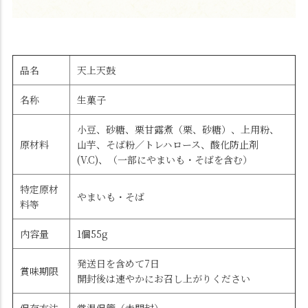
品名
天上天鼓
名称
生菓子
小豆、砂糖、栗甘露煮（栗、砂糖）、上用粉、
原材料
山芋、そば粉／トレハロース、酸化防止剤
(V.C)、（一部にやまいも・そばを含む）
特定原材
やまいも・そば
料等
内容量
1個55g
発送日を含めて7日
賞味期限
開封後は速やかにお召し上がりください