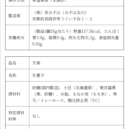
保存方法
常温保管（未開封）
（株）京みずは（みずは北川）
製造者
京都府長岡京市うぐいす台１－３
（製品1個55g当たり）熱量137.5kcal、たんぱく
栄養成分
質3.0g、脂質0.1g、炭水化物31.2g、食塩相当量
0.01g
品名
天楽
名称
生菓子
砂糖(国内製造)、小豆（北海道産）、栗甘露煮
原材料
（栗、砂糖）、水飴、もなか皮（もち米）、寒
天／トレハロース、酸化防止剤（V.C）
特定原材
なし
料等