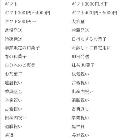
に食べてみてはいかが
しい！ 🍋締めは「みず
ギフト
ギフト3000円以下
でしょうか。 🍡みずは
は北川」さんへ。 いま
ギフト3001円～4000円
ギフト4001円～5000円
北川🍡 住所 長岡京市う
話題のレモンわらび餅
ギフト5001円～
大容量
ぐいす台1-3 TEL 075-
と、夏季限定・竹筒入
954-0400 営業時間 10:00
り水ようかん「清竹」
常温発送
冷蔵発送
～18:00 インスタ
を無事ゲットして、み
冷凍発送
日持ちするお菓子
@mizuha_kitagawa #セン
んな大満足の笑顔😋 さ
季節限定の和菓子
お試し・ご自宅用に
ス長岡京 #SENSE長岡
らに日高さんから、な
春の和菓子
即日発送
京公式アンバサダー #み
かの邸の珈琲パックと
ずは北川 私のアカウン
小倉山荘のお菓子のサ
自分へのご褒美
抹茶 和菓子
トは、地元のおすすめ
プライズプレゼントま
お茶菓子
快気祝い
グルメをメインに発
で🎁最後の最後まで"お
還暦祝い
古希祝い
信。お店選びの参考な
もてなし"の心を教えて
どにご利用いただける
いただきました。 プロ
香典返し
出産内祝い
と嬉しいです。 長岡京
ドライバーならではの
卒業祝い
退職祝い
市のお店や観光地など
ルート取り、駐車場事
古希祝い
香典返し
の情報を詳しく知りた
情、お客様を飽きさせ
出産内祝い
卒業祝い
い人は、下記アカウン
ない語り口…。楽しみ
トもあわせてチェック
ながら学びっぱなしの
退職祝い
誕生日
またはフォローして
一日。この経験を西山
茶道
長寿祝い
ね。 センス長岡京
のガイド活動にしっか