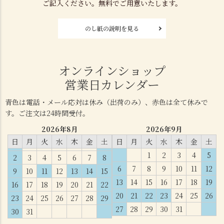
ご記入ください。無料でご用意いたします。
のし紙の説明を見る
オンラインショップ
営業日カレンダー
青色は電話・メール応対は休み（出荷のみ）、赤色は全て休みで
す。ご注文は24時間受付。
2026年8月
2026年9月
日
月
火
水
木
金
土
日
月
火
水
木
金
土
1
2
3
4
5
2
3
4
5
6
7
8
6
7
8
9
10
11
12
9
10
11
12
13
14
15
13
14
15
16
17
18
19
16
17
18
19
20
21
22
20
21
22
23
24
25
26
23
24
25
26
27
28
29
27
28
29
30
31
30
31