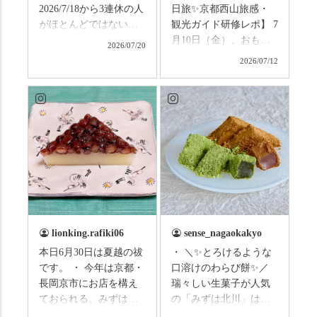
2026/7/18から3連休の人
日旅✨京都西山旅感・
がほとんどではないか
観光ガイド研修レポ】 7
と思います。みなさん
月10日（金）、おもて
2026/07/20
はこの連休は楽しんで
なしタクシーの日高順
2026/07/12
いますか？ これからは
子さんの名ガイドで、
ものすごい暑さが続き
西山の魅力をぎゅっと
ますので、熱中症にな
詰め込んだ観光ガイド
らないようお互いに気
研修に行ってきまし
をつけましょう。 3連休
た！ 🎋スタートは「竹
まずは「みずは北川」
の径」。 頭上を覆う竹
の和菓子の紹介から。
のトンネルに一歩入る
（写真2枚目から） ・土
と、空気がすっと涼し
用餅（2個入） 暑気払
くなって、聞こえるの
い、厄払いとして夏の
は葉ずれの音だけ。嵐
土用入りにいただくと
山の竹林に絶対負けて
lionking.rafiki06
sense_nagaokakyo
いわれている土用餅。
ない美しさなのに、す
本日6月30日は夏越の祓
・ ＼✨とろけるような
今年の土用の入りは7/20
れ違うのは犬の散歩の
です。 ・ 今年は京都・
口溶けのわらび餅✨／
だそうです。連休最終
方くらい。この静け
長岡京市にお店を構え
瑞々しい生菓子が人気
日、時間のある人はぜ
さ、贅沢すぎません
ておられる、みずは北
の「みずは北川」は、
ひこの機会に食べてみ
か…？ここを独り占め
川さん
和菓子作りの要である