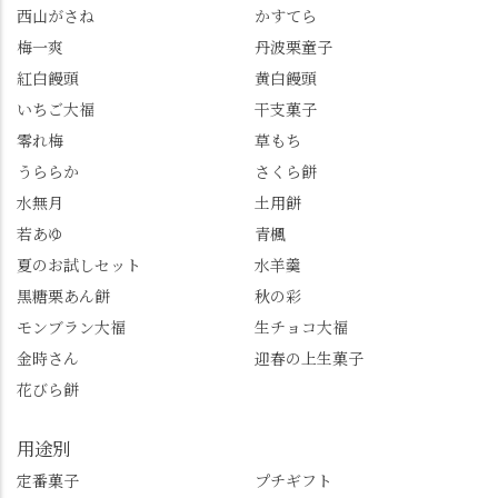
7/26（日）。但し、「み
養」で、池に浮かぶあ
西山がさね
かすてら
ずは北川」のアプリ会
じさいにも出会えるか
梅一爽
丹波栗童子
員登録が必要です。 ※
も…という素敵なお話
紅白饅頭
黄白饅頭
ゼリーは生の写真を撮
も。 天然記念物の「遊
いちご大福
干支菓子
りたかったのですが、
龍の松」は、地を這う
崩れてしまいました。
ように伸びる主幹がま
零れ梅
草もち
「みずは北川」のアプ
るで龍が遊ぶように見
うららか
さくら餅
リ会員の登録はほんと
える迫力！そして桂昌
水無月
土用餅
うにおすすめ。ポイン
院お手植えと伝わる樹
若あゆ
青楓
トもすぐに貯まります
齢300年超のしだれ
し、いろんな特典もあ
桜。"玉の輿"の語源に
夏のお試しセット
水羊羹
ります。まだ会員登録
なったお玉さん＝桂昌
黒糖栗あん餅
秋の彩
していない人はぜひこ
院と徳川綱吉の、教科
モンブラン大福
生チョコ大福
の機会に会員登録もし
書がひっくり返るよう
てみてね。 みなさんは
な再評価のお話まで聞
金時さん
迎春の上生菓子
この中で気になったも
けて、もう頭も心も満
花びら餅
のはありましたか？ど
腹です。振り返れば京
れも食べてほしいおす
都盆地が一望…!西から
用途別
すめ品ばかりです。よ
京都を見渡せるこの絶
かったらぜひこの機会
景、もっと知られてほ
定番菓子
プチギフト