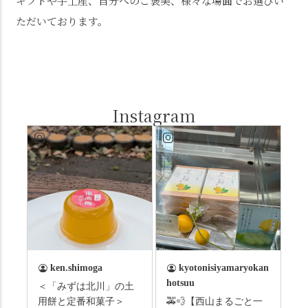
ギフトや手土産、自分へのご褒美、様々な場面でお選びい
ただいております。
Instagram
ken.shimoga
kyotonisiyamaryokan
hotsuu
＜「みずは北川」の土
用餅と定番和菓子＞
🚕💨【西山まるごと一