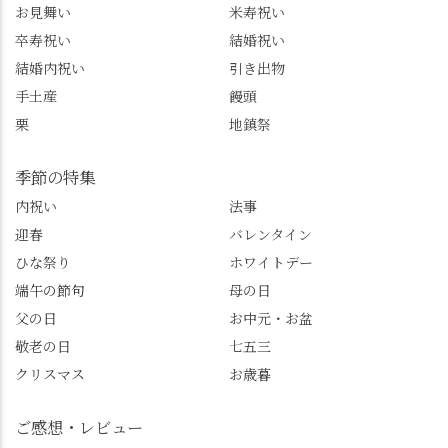
お見舞い
米寿祝い
@sense_nagaokakyo 長岡
り活かしていきます💪
卒寿祝い
結婚祝い
京市観光協会
西山、ほんまにええと
@nagaokakyo_tourism ふ
こです。次はあなたを
結婚内祝い
引き出物
るふる長岡京
ご案内させてください
手土産
饅頭
@furufuru_nagaokakyo
🚕✨ #京都西山旅感 #京
栗
地鎮祭
まいぷれ乙訓
都西山 #おもてなしタク
@mypl_otokuni ※今も
シー #観光ガイド研修 #
物価の値上がりが激し
竹の径 #大原野神社 #京
季節の特集
くなっているので、値
春日 #千眼桜 #そば切り
内祝い
法事
段の記載はしばらく止
こごろ #勝持寺 #正法寺
迎春
バレンタイン
めます。
#善峯寺 #あじさい #あ
じさい供養 #遊龍の松 #
ひな祭り
ホワイトデー
桂昌院 #玉の輿 #みずは
端午の節句
母の日
北川 #レモンわらび餅 #
父の日
お中元・お盆
清竹 #なかの邸 #小倉山
敬老の日
七五三
荘 #京都観光 #西京区 #
大原野
クリスマス
お歳暮
ご感想・レビュー