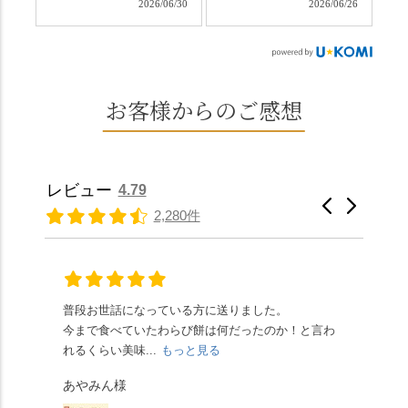
ては。 •わらび餅（京き
できるのが西山なんで
2026/06/30
2026/06/26
（@mizuha_kitagawa）
おいしい水を求めて、
なこ） •わらび餅（抹
す。 ⛩️続いて「大原野
の水無月を頂きまし
西山の地にたどり着き
茶） 上記2点のわらび餅
神社」へ。 延暦3年
た。 ・ 大納言小豆は程
ました⛲️ 創業から30余
は、始めから一口サイ
（784年）、長岡京遷都
よい甘さで、ほっくり
年、自社の井戸の地下
ズになっているのです
とともに歩んできた"京
とした小豆の食感も美
水で作る和菓子は目に
お客様からのご感想
ぐにいただけます。 ち
春日"。鯉沢の池には白
味しかったです。うい
も麗しいものばかり👀
なみに、京きなこは通
いスイレンが咲き、神
ろう生地は歯応えもあ
「本わらび餅」は、も
常サイズ（250g）とビ
の使いの鹿がお出迎
りつつ滑らかで、こち
っちりした食感に深煎
ッグサイズ（420g）の2
え。紫式部が越前の雪
らもほんのりとした甘
りの香ばしい京きな粉
種類があります。 ※私
景色を見ながら想いを
レビュー
4.79
さだったため、とても
と和三盆の風味が広が
たちの間では、「みず
馳せた小塩山のふもと
2,280件
頂きやすかったです。
ります🥰 抹茶味もあ
はさんといえばわらび
に鎮座するお社です。
ありがたく、美味しく
り、こちらには宇治抹
餅がおすすめ」といわ
半日〜3日しか咲かない
頂きました。ご馳走様
茶を使用🍵 上質な渋み
れますが、ほんとうに
幻の「千眼桜」のお話
でした。 ・ 今年も変わ
の中に甘さを感じる大
納得です。種類は断ト
には一同うっとり。
らず湯島天満宮さんで
人の味わいです☺️ それ
ツに京きなこが人気で
「満開に出会えたら千
普段お世話になっている方に送りました。
夏の
茅の輪をくぐらせて頂
ぞれにきな粉、抹茶き
すが、私はどれも同じ
の願いが叶う」…来
今まで食べていたわらび餅は何だったのか！と言わ
た。
き、水無月にも出会え
な粉がついているの
くらい好きです。 ※京
春、絶対に狙います🌸
れるくらい美味...
もっと見る
あん
夏を迎えられることに
で、食べる直前にかけ
きなこはきなこ、抹茶
🍜お昼は「そば切りこ
が増.
感謝しています。あり
て召し上がれ💁‍♀️
あやみん様
は抹茶きなこが付いて
ごろ」さんで、のど越
がとうございます🙏 ・
************** みずは
秋様
ますが、追加でかけな
し最高のお蕎麦をつる