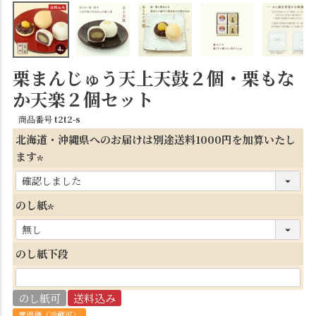
栗まんじゅう天上天鼓２個・栗もな
か天楽２個セット
商品番号
t2t2-s
北海道・沖縄県へのお届けは別途送料1000円を加算いたし
ます
(
必
のし紙
須
(
)
必
のし紙下段
須
)
のし紙可
送料込み
常温便（冷蔵可）