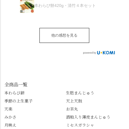
お皿は原稔さん
北川
くても十分おいしくい
り。器まで美しくて、
本わらび餅420g・清竹４本セット
（@hara_minoru）「角
（mizuha_kitagawa） 京
ただけます。 店内には
みんなの箸もカメラも
皿 金彩三島 千羽鶴」で
都府長岡京市うぐいす
別の食べ方でおいしく
止まりません📸 🌸午後
す。 ・ #みずは北川 #
台1-3 10:00～18:00 無休
いただける、わらび餅
は西行ゆかりの花の寺
水無月 #原稔 さん #和
（元日のみ休業）
のアレンジレシピのポ
「勝持寺」、石庭が見
菓子 #京都
**************
他の感想を見る
ップがあります。店員
事な石の寺「正法寺」
sense_nagaokakyo では
さんに一言お声かけて
へ。青もみじがきらき
「長岡京」や近郊のま
もらえれば、撮影許可
ら輝いて、秋の紅葉シ
ちの日常の魅力を発信
をいただけます。よか
ーズンへの期待が膨ら
しています📱 ぜひ皆さ
ったらぜひこちらも試
みます。 💠そしてクラ
んも「 #センス長岡京
してみてね。 ※発信は
イマックスは「善峯
」を付けて長岡京の素
今回控えさせていただ
寺」！ 境内に咲くあじ
敵な写真を投稿して下
きました。 •お茶丸 •天
さいはなんと8000株。
全商品一覧
さい😉 #長岡京スイー
上天鼓 •天楽 •完熟南紅
「もう終わってるか
ツ #みずは北川 #わらび
本わらび餅
生麩まんじゅう
梅ゼリー 上記4点も定番
な…」と半ば諦めてい
餅 #抹茶わらび餅
季節の上生菓子
天上天鼓
の和菓子。 完熟南紅梅
たら、上の方にはまだ
ゼリーは、現在1,500円
瑞々しい花がたくさん
天楽
お茶丸
以上購入すると1個プレ
残っていてくれました
みかさ
酒粕入り薄皮まんじゅう
ゼントのクーポン企画
✨ちょうどこの日から
月映え
ミセスガラシャ
を実施中。期限は
始まった「あじさい供