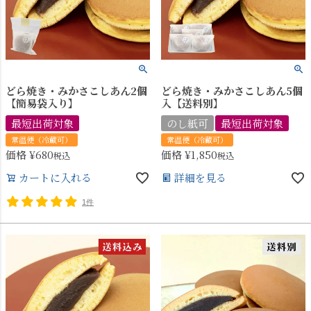
どら焼き・みかさこしあん2個
どら焼き・みかさこしあん5個
【簡易袋入り】
入【送料別】
最短出荷対象
のし紙可
最短出荷対象
常温便（冷蔵可）
常温便（冷蔵可）
価格
¥
680
価格
¥
1,850
税込
税込
カートに入れる
詳細を見る
1件