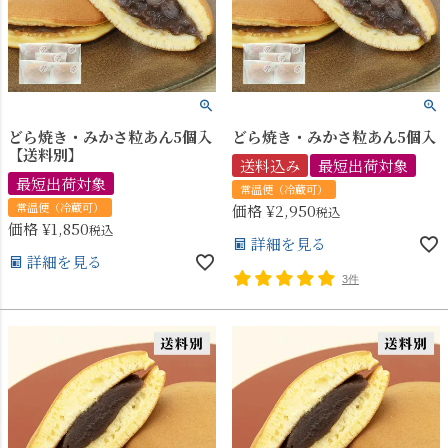
どら焼き・みかさ粒あん5個入
どら焼き・みかさ粒あん5個入
【送料別】
送料込み
最短出荷対象
最短出荷対象
常温便（冷蔵可）
常温便（冷蔵可）
価格
¥
2,950
税込
価格
¥
1,850
税込
詳細を見る
詳細を見る
3件