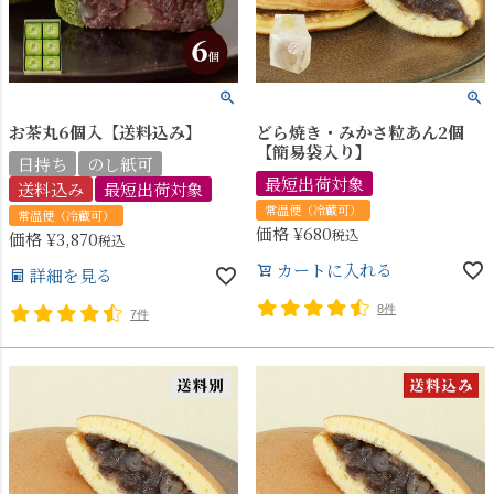
お茶丸6個入【送料込み】
どら焼き・みかさ粒あん2個
【簡易袋入り】
日持ち
のし紙可
最短出荷対象
送料込み
最短出荷対象
常温便（冷蔵可）
常温便（冷蔵可）
価格
¥
680
税込
価格
¥
3,870
税込
カートに入れる
詳細を見る
8件
7件