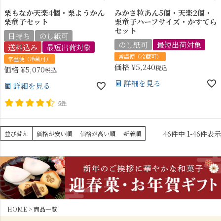
栗もなか天楽4個・栗ようかん
みかさ粒あん5個・天楽2個・
栗童子セット
栗童子ハーフサイズ・かすてら
セット
日持ち
のし紙可
のし紙可
最短出荷対象
送料込み
最短出荷対象
常温便（冷蔵可）
常温便（冷蔵可）
価格
¥
5,240
税込
価格
¥
5,070
税込
詳細を見る
詳細を見る
6件
46
件中
1
-
46
件表示
並び替え
価格が安い順
価格が高い順
新着順
HOME
商品一覧