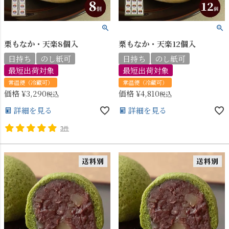
栗もなか・天楽8個入
栗もなか・天楽12個入
日持ち
のし紙可
日持ち
のし紙可
最短出荷対象
最短出荷対象
常温便（冷蔵可）
常温便（冷蔵可）
価格
¥
3,290
価格
¥
4,810
税込
税込
詳細を見る
詳細を見る
3件