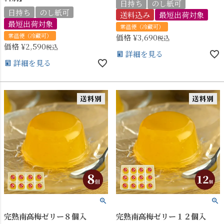
日持ち
のし紙可
日持ち
のし紙可
送料込み
最短出荷対象
最短出荷対象
常温便（冷蔵可）
常温便（冷蔵可）
価格
¥
3,690
税込
価格
¥
2,590
税込
詳細を見る
詳細を見る
完熟南高梅ゼリー８個入
完熟南高梅ゼリー１２個入