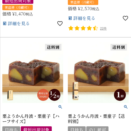
最短出荷対象
常温便（冷蔵可）
常温便（冷蔵可）
価格
¥
2,570
税込
価格
¥
1,470
税込
詳細を見る
詳細を見る
22件
栗ようかん丹波・栗童子【ハ
栗ようかん丹波・栗童子【送
ーフサイズ】
料別】
日持ち
最短出荷対象
日持ち
のし紙可