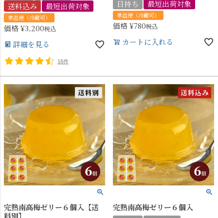
日持ち
最短出荷対象
送料込み
最短出荷対象
常温便（冷蔵可）
常温便（冷蔵可）
価格
¥
780
税込
価格
¥
3,200
税込
カートに入れる
詳細を見る
16件
完熟南高梅ゼリー６個入【送
完熟南高梅ゼリー６個入
料別】