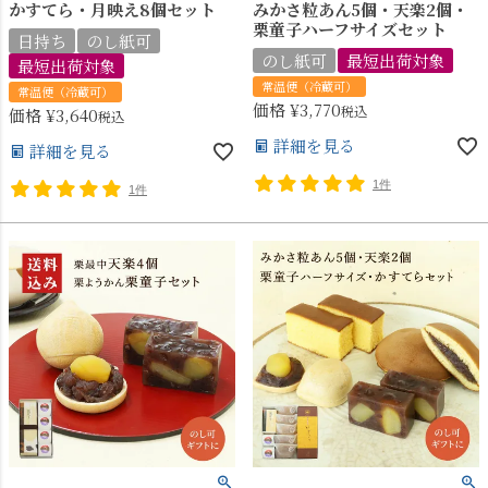
かすてら・月映え8個セット
みかさ粒あん5個・天楽2個・
栗童子ハーフサイズセット
日持ち
のし紙可
のし紙可
最短出荷対象
最短出荷対象
常温便（冷蔵可）
常温便（冷蔵可）
価格
¥
3,770
税込
価格
¥
3,640
税込
詳細を見る
詳細を見る
1件
1件