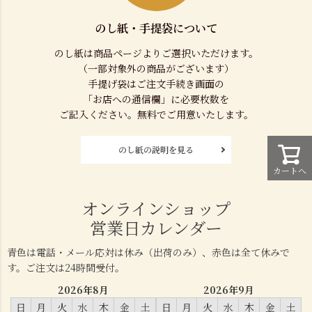
のし紙・手提袋について
のし紙は商品ページよりご選択いただけます。
（一部対象外の商品がございます）
手提げ袋はご注文手続き画面の
「お店への通信欄」に必要枚数を
ご記入ください。無料でご用意いたします。
のし紙の説明を見る
カートへ
オンラインショップ
営業日カレンダー
青色は電話・メール応対は休み（出荷のみ）、赤色は全て休みで
す。ご注文は24時間受付。
2026年8月
2026年9月
日
月
火
水
木
金
土
日
月
火
水
木
金
土