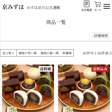
キーワードヒット順
京みずは
みずは北川公式通販
検索
商品一覧
詳細検索
46
件中
1
-
46
件表示
並び替え
価格が安い順
価格が高い順
新着順