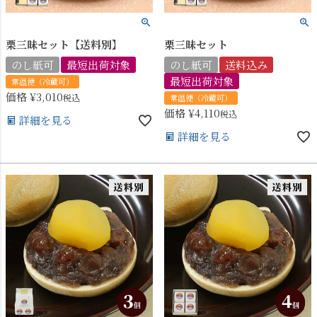
栗三昧セット【送料別】
栗三昧セット
のし紙可
最短出荷対象
のし紙可
送料込み
最短出荷対象
常温便（冷蔵可）
価格
¥
3,010
税込
常温便（冷蔵可）
価格
¥
4,110
税込
詳細を見る
詳細を見る