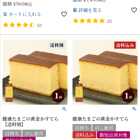
価格
¥
960
税込
詳細を見る
カートに入れる
3件
5件
健康たまごの黄金かすてら
健康たまごの黄金かすてら
【送料別】
日持ち
のし紙可
日持ち
のし紙可
送料込み
最短出荷対象