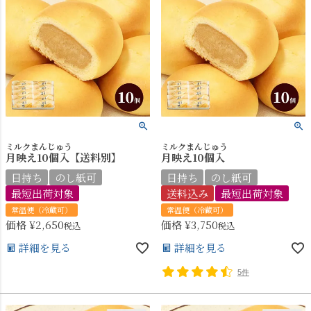
ミルクまんじゅう
ミルクまんじゅう
月映え10個入【送料別】
月映え10個入
日持ち
のし紙可
日持ち
のし紙可
最短出荷対象
送料込み
最短出荷対象
常温便（冷蔵可）
常温便（冷蔵可）
価格
¥
2,650
価格
¥
3,750
税込
税込
詳細を見る
詳細を見る
5件