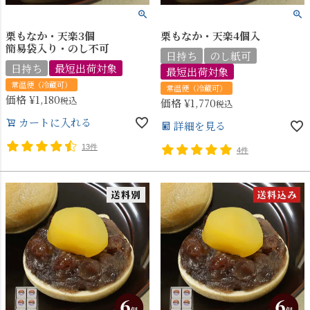
栗もなか・天楽3個
栗もなか・天楽4個入
簡易袋入り・のし不可
日持ち
のし紙可
日持ち
最短出荷対象
最短出荷対象
常温便（冷蔵可）
常温便（冷蔵可）
価格
¥
1,180
税込
価格
¥
1,770
税込
カートに入れる
詳細を見る
13件
4件