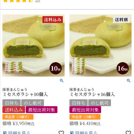
2件
抹茶まんじゅう
抹茶まんじゅう
ミセスガラシャ10個入
ミセスガラシャ16個入
日持ち
のし紙可
日持ち
のし紙可
送料込み
最短出荷対象
最短出荷対象
常温便（冷蔵可）
常温便（冷蔵可）
価格
¥
3,950
価格
¥
4,410
税込
税込
詳細を見る
詳細を見る