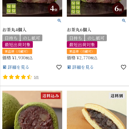
お茶丸4個入
お茶丸6個入
日持ち
のし紙可
日持ち
のし紙可
最短出荷対象
最短出荷対象
常温便（冷蔵可）
常温便（冷蔵可）
価格
¥
1,930
価格
¥
2,770
税込
税込
詳細を見る
詳細を見る
5件