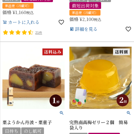
最短出荷対象
常温便（冷蔵可）
価格
¥
1,160
税込
常温便（冷蔵可）
価格
¥
2,100
税込
カートに入れる
詳細を見る
21件
栗ようかん丹波・栗童子
完熟南高梅ゼリー２個 簡易
袋入り
日持ち
のし紙可