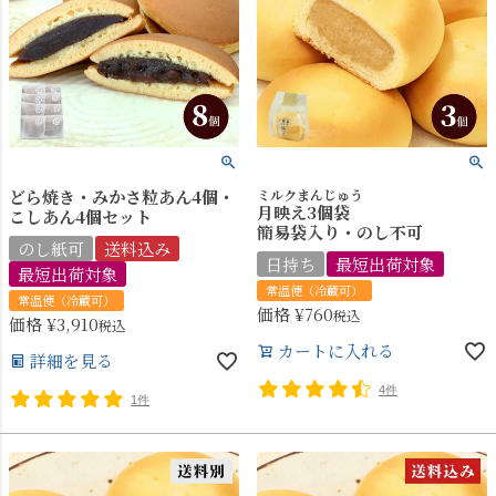
どら焼き・みかさ粒あん4個・
ミルクまんじゅう
月映え3個袋
こしあん4個セット
簡易袋入り・のし不可
のし紙可
送料込み
日持ち
最短出荷対象
最短出荷対象
常温便（冷蔵可）
常温便（冷蔵可）
価格
¥
760
税込
価格
¥
3,910
税込
カートに入れる
詳細を見る
4件
1件