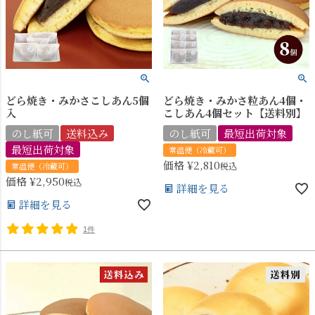
どら焼き・みかさこしあん5個
どら焼き・みかさ粒あん4個・
入
こしあん4個セット【送料別】
のし紙可
送料込み
のし紙可
最短出荷対象
最短出荷対象
常温便（冷蔵可）
価格
¥
2,810
税込
常温便（冷蔵可）
価格
¥
2,950
税込
詳細を見る
詳細を見る
1件