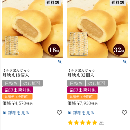
ミルクまんじゅう
ミルクまんじゅう
月映え18個入
月映え32個入
日持ち
のし紙可
日持ち
のし紙可
最短出荷対象
最短出荷対象
常温便（冷蔵可）
常温便（冷蔵可）
価格
¥
4,570
価格
¥
7,930
税込
税込
詳細を見る
詳細を見る
2件