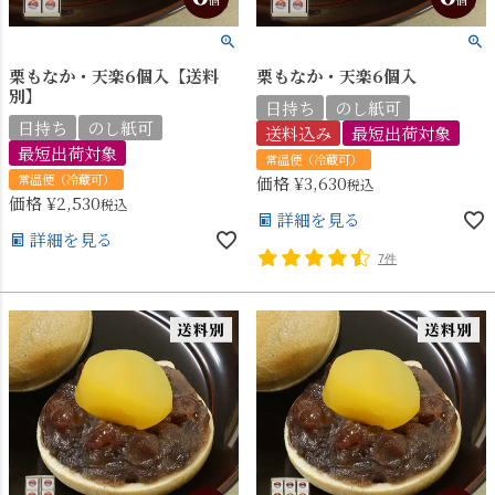
栗もなか・天楽6個入【送料
栗もなか・天楽6個入
別】
日持ち
のし紙可
日持ち
のし紙可
送料込み
最短出荷対象
最短出荷対象
常温便（冷蔵可）
常温便（冷蔵可）
価格
¥
3,630
税込
価格
¥
2,530
税込
詳細を見る
詳細を見る
7件