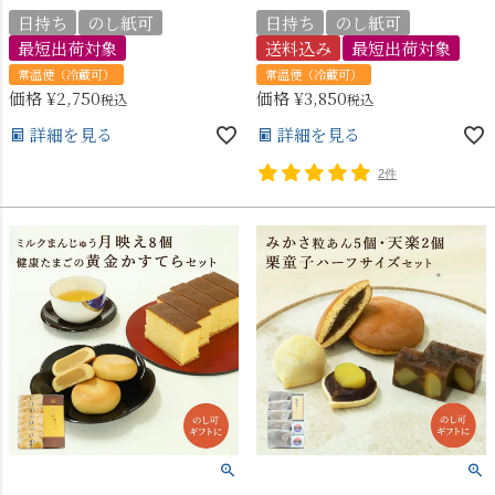
日持ち
のし紙可
日持ち
のし紙可
最短出荷対象
送料込み
最短出荷対象
常温便（冷蔵可）
常温便（冷蔵可）
価格
¥
2,750
価格
¥
3,850
税込
税込
詳細を見る
詳細を見る
2件