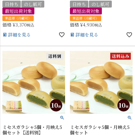
日持ち
のし紙可
日持ち
のし紙可
最短出荷対象
最短出荷対象
常温便（冷蔵可）
常温便（冷蔵可）
価格
¥
3,370
価格
¥
4,930
税込
税込
詳細を見る
詳細を見る
ミセスガラシャ5個・月映え5
ミセスガラシャ5個・月映え5
個セット【送料別】
個セット