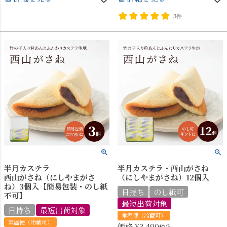
3件
半月カステラ
半月カステラ・西山がさね
西山がさね（にしやまがさ
（にしやまがさね）12個入
ね）3個入【簡易包装・のし紙
日持ち
のし紙可
不可】
最短出荷対象
日持ち
最短出荷対象
常温便（冷蔵可）
常温便（冷蔵可）
価格
¥
3,490
税込