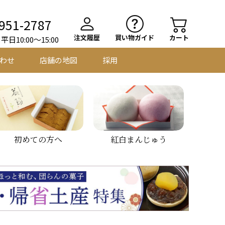
951-2787
注文履歴
買い物ガイド
カート
日10:00～15:00
わせ
店舗の地図
採用
初めての方へ
紅白まんじゅう