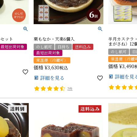
個セット
栗もなか・天楽6個入
半月カステラ
まがさね）12
最短出荷対象
のし紙可
日持ち
送料込み
のし紙可
日
最短出荷対象
常温便（冷蔵
常温便（冷蔵可）
価格
¥
3,490
価格
¥
3,630
税込
詳細を見
詳細を見る
7件