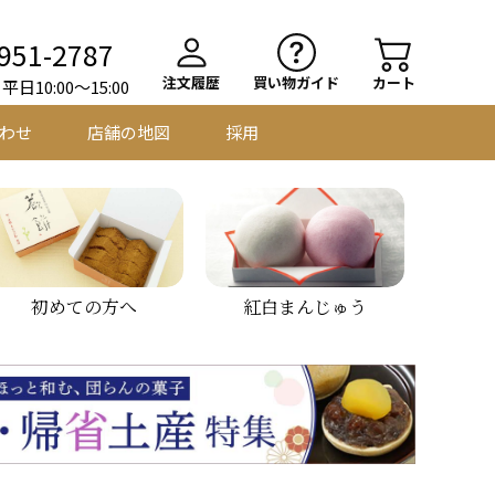
951-2787
注文履歴
買い物ガイド
カート
日10:00～15:00
わせ
店舗の地図
採用
初めての方へ
紅白まんじゅう