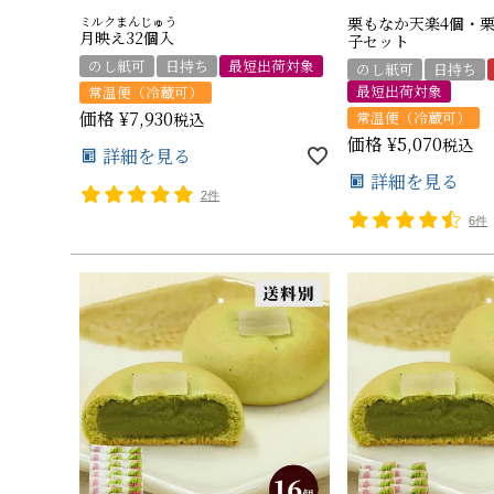
ミルクまんじゅう
栗もなか天楽4個・
月映え32個入
子セット
のし紙可
日持ち
最短出荷対象
のし紙可
日持ち
最短出荷対象
常温便（冷蔵可）
価格
¥
7,930
常温便（冷蔵可）
税込
価格
¥
5,070
税込
詳細を見る
詳細を見る
2件
6件