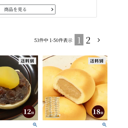
商品を見る
1
2
53
件中
1
-
50
件表示