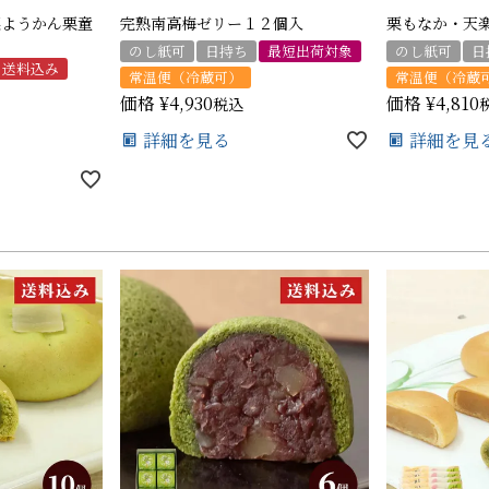
栗ようかん栗童
完熟南高梅ゼリー１２個入
栗もなか・天楽
のし紙可
日持ち
最短出荷対象
のし紙可
日
送料込み
常温便（冷蔵可）
常温便（冷蔵
価格
¥
4,930
価格
¥
4,810
税込
詳細を見る
詳細を見