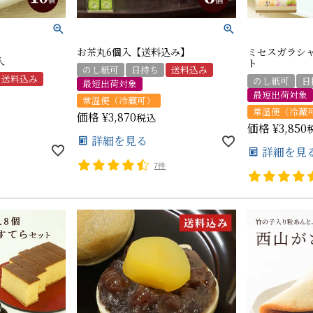
お茶丸6個入【送料込み】
ミセスガラシャ
入
ト
のし紙可
日持ち
送料込み
送料込み
のし紙可
日
最短出荷対象
最短出荷対象
常温便（冷蔵可）
常温便（冷蔵
価格
¥
3,870
税込
価格
¥
3,850
詳細を見る
詳細を見
7件