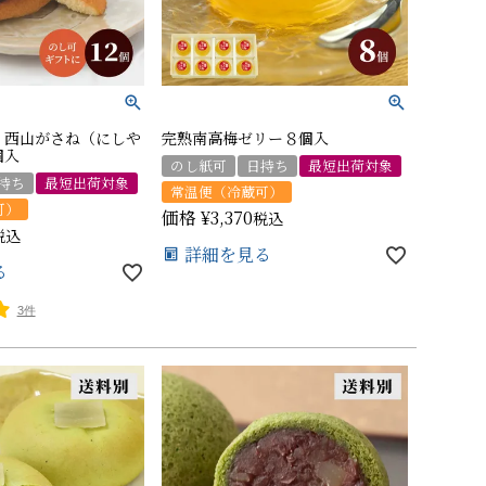
・西山がさね（にしや
完熟南高梅ゼリー８個入
個入
のし紙可
日持ち
最短出荷対象
持ち
最短出荷対象
常温便（冷蔵可）
可）
価格
¥
3,370
税込
税込
詳細を見る
る
3件