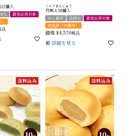
12個入
ミルクまんじゅう
月映え18個入
持ち
最短出荷対象
のし紙可
日持ち
最短出荷対象
可）
常温便（冷蔵可）
税込
価格
¥
4,570
税込
る
詳細を見る