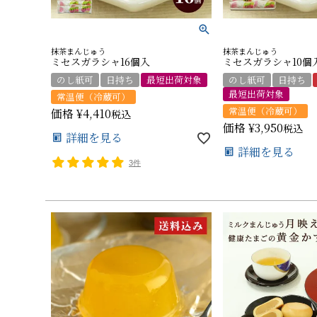
抹茶まんじゅう
抹茶まんじゅう
ミセスガラシャ16個入
ミセスガラシャ10個
のし紙可
日持ち
最短出荷対象
のし紙可
日持ち
最短出荷対象
常温便（冷蔵可）
常温便（冷蔵可）
価格
¥
4,410
税込
価格
¥
3,950
税込
詳細を見る
詳細を見る
3件