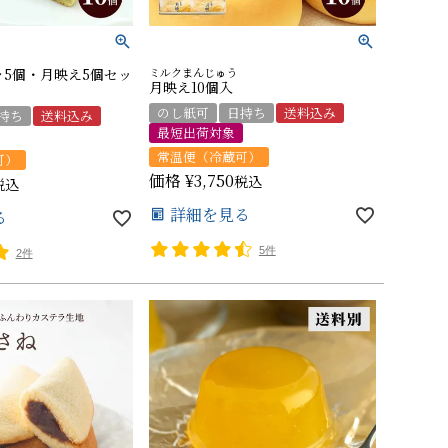
5個・月映え5個セッ
ミルクまんじゅう
月映え10個入
のし紙可
日持ち
送料込み
持ち
送料込み
最短出荷対象
常温便（冷蔵可）
可）
価格
¥
3,750
税込
税込
詳細を見る
る
5件
2件