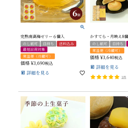
完熟南高梅ゼリー６個入
かすてら・月映え8
のし紙可
日持ち
送料込み
のし紙可
日持ち
最短出荷対象
常温便（冷蔵可）
常温便（冷蔵可）
価格
¥
3,640
税込
価格
¥
3,690
税込
詳細を見る
詳細を見る
1件