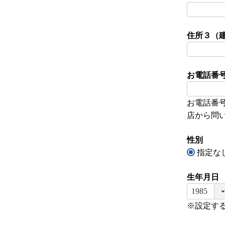
住所３（
お電話番
お電話番
店から問
性別
指定な
生年月日
※設定す