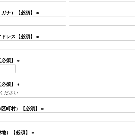
必
リガナ）【必須】
須
)
(
必
アドレス【必須】
須
)
(
必
【必須】
須
)
(
必
【必須】
須
)
(
必
市区町村）【必須】
須
)
(
必
番地）【必須】
須