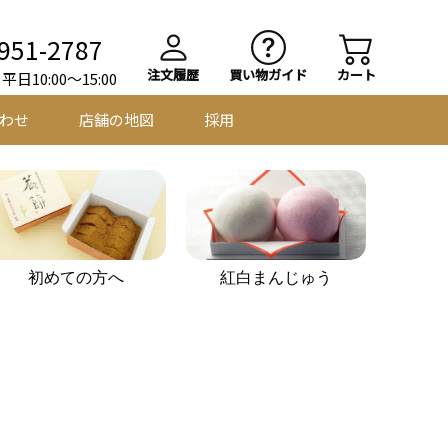
951-2787
注文履歴
買い物ガイド
カート
日10:00～15:00
わせ
店舗の地図
採用
初めての方へ
紅白まんじゅう