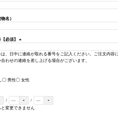
)
(
必
建物名）
須
)
号【必須】
(
号は、日中に連絡が取れる番号をご記入ください。ご注文内容
必
い合わせの連絡を差し上げる場合がございます。
須
)
し
男性
女性
ると変更できません