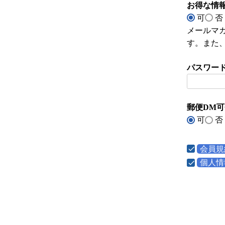
お得な情
可
否
メールマ
す。また
パスワー
郵便DM可
可
否
会員規
個人情