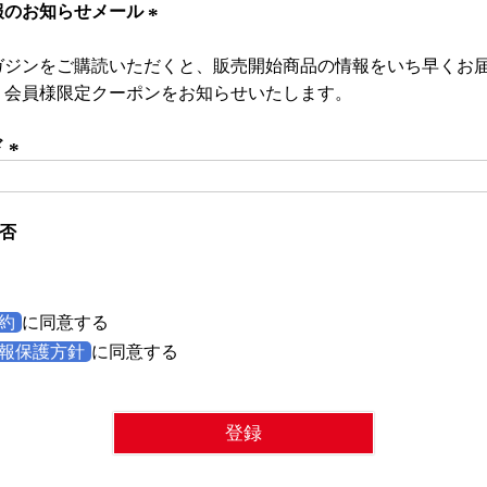
報のお知らせメール
(
ガジンをご購読いただくと、販売開始商品の情報をいち早くお
必
、会員様限定クーポンをお知らせいたします。
須
)
ド
(
必
否
須
)
約
に同意する
報保護方針
に同意する
登録