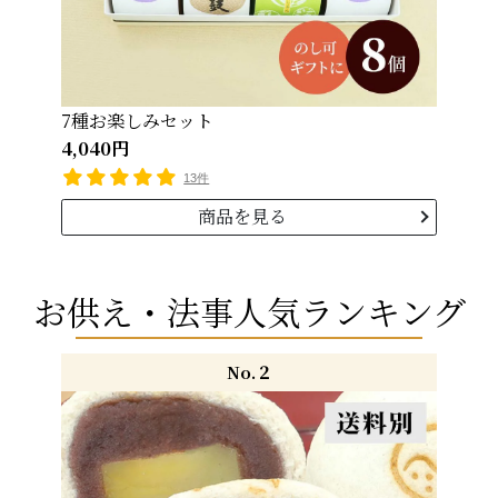
7種お楽しみセット
4,040円
13件
商品を見る
お供え・法事人気ランキング
No.２