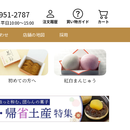
951-2787
注文履歴
買い物ガイド
カート
日10:00～15:00
わせ
店舗の地図
採用
初めての方へ
紅白まんじゅう