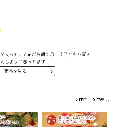
が入っている花びら餅で珍しく子どもも喜ん
購入しようと思ってます
商品を見る
5
件中
1
-
5
件表示