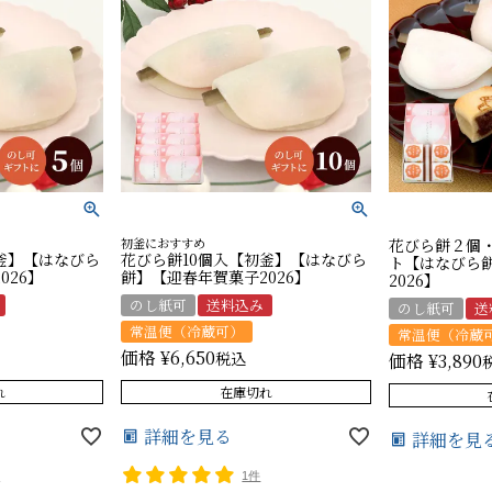
初釜におすすめ
花びら餅２個
釜】【はなびら
花びら餅10個入【初釜】【はなびら
ト【はなびら
026】
餅】【迎春年賀菓子2026】
2026】
のし紙可
送料込み
のし紙可
送
常温便（冷蔵可）
常温便（冷蔵
価格
¥
6,650
税込
価格
¥
3,890
れ
在庫切れ
詳細を見る
詳細を見
件
1件