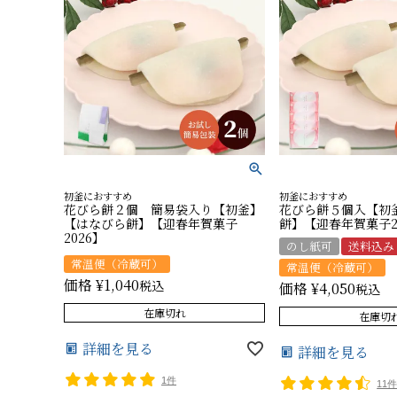
初釜におすすめ
初釜におすすめ
花びら餅２個 簡易袋入り【初釜】
花びら餅５個入【初
【はなびら餅】【迎春年賀菓子
餅】【迎春年賀菓子2
2026】
のし紙可
送料込み
常温便（冷蔵可）
常温便（冷蔵可）
価格
¥
1,040
税込
価格
¥
4,050
税込
在庫切れ
在庫切
詳細を見る
詳細を見る
1件
11