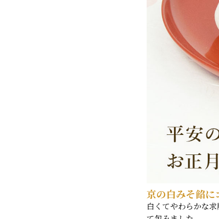
京の白みそ餡に
白くてやわらかな求
て包みました。