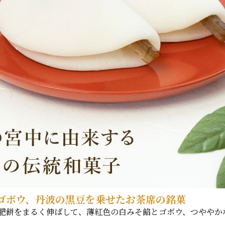
ゴボウ、丹波の黒豆を乗せたお茶席の銘菓
肥餅をまるく伸ばして、薄紅色の白みそ餡とゴボウ、つややか