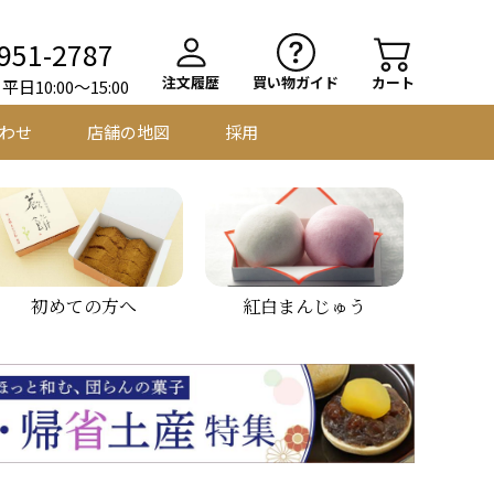
951-2787
注文履歴
買い物ガイド
カート
日10:00～15:00
わせ
店舗の地図
採用
初めての方へ
紅白まんじゅう