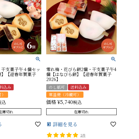
・干支菓子午４個セッ
零れ梅・花びら餅2個・干支菓子午4
餅】【迎春年賀菓子
個【はなびら餅】【迎春年賀菓子
2026】
料込み
のし紙可
送料込み
可）
常温便（冷蔵可）
価格
¥
5,740
税込
税込
在庫切れ
在庫切れ
る
詳細を見る
1件