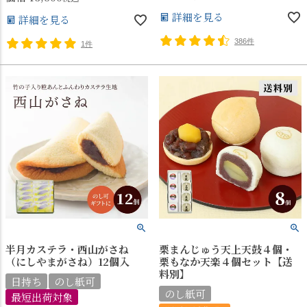
詳細を見る
詳細を見る
386件
1件
半月カステラ・西山がさね
栗まんじゅう天上天鼓４個・
（にしやまがさね）12個入
栗もなか天楽４個セット【送
料別】
日持ち
のし紙可
のし紙可
最短出荷対象