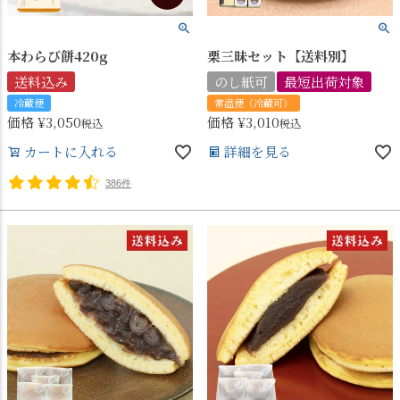
本わらび餅420g
栗三昧セット【送料別】
送料込み
のし紙可
最短出荷対象
冷蔵便
常温便（冷蔵可）
価格
¥
3,050
価格
¥
3,010
税込
税込
カートに入れる
詳細を見る
386件