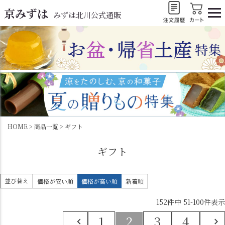
京みずは
みずは北川公式通販
HOME
商品一覧
ギフト
ギフト
並び替え
価格が安い順
価格が高い順
新着順
152
件中
51
-
100
件表示
1
2
3
4