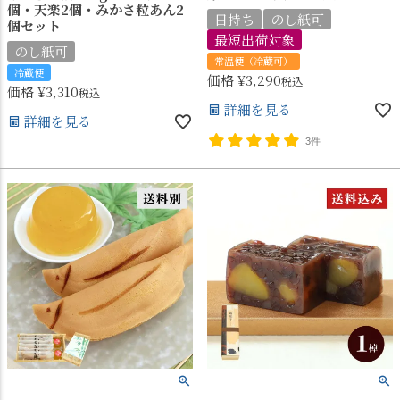
個・天楽2個・みかさ粒あん2
日持ち
のし紙可
個セット
最短出荷対象
のし紙可
常温便（冷蔵可）
冷蔵便
価格
¥
3,290
税込
価格
¥
3,310
税込
詳細を見る
詳細を見る
3件