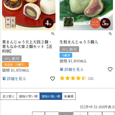
栗まんじゅう天上天鼓２個・
生麩まんじゅう５個入
栗もなか天楽２個セット【送
のし紙可
料別】
冷蔵便
のし紙可
価格
¥
1,800
税込
常温便（冷蔵可）
詳細を見る
価格
¥
1,850
税込
詳細を見る
73件
並び替え
価格が安い順
価格が高い順
新着順
152
件中
51
-
100
件表示