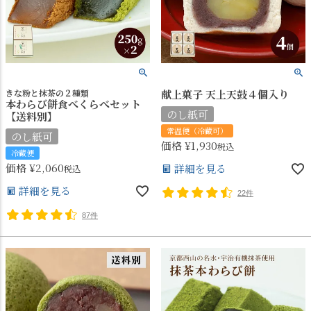
きな粉と抹茶の２種類
献上菓子 天上天鼓４個入り
本わらび餅食べくらべセット
のし紙可
【送料別】
常温便（冷蔵可）
のし紙可
価格
¥
1,930
税込
冷蔵便
価格
¥
2,060
詳細を見る
税込
詳細を見る
22件
87件