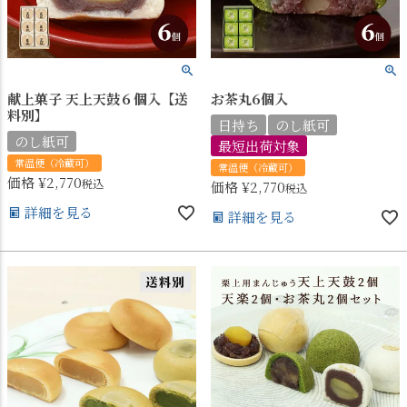
献上菓子 天上天鼓６個入【送
お茶丸6個入
料別】
日持ち
のし紙可
のし紙可
最短出荷対象
常温便（冷蔵可）
常温便（冷蔵可）
価格
¥
2,770
税込
価格
¥
2,770
税込
詳細を見る
詳細を見る