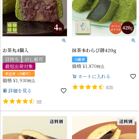
お茶丸4個入
抹茶本わらび餅420g
日持ち
のし紙可
冷蔵便
価格
¥
1,870
最短出荷対象
税込
常温便（冷蔵可）
カートに入れる
価格
¥
1,930
税込
87件
詳細を見る
5件