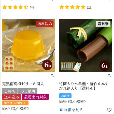
2件
5件
完熟南高梅ゼリー６個入
竹筒入り水羊羹・清竹６本す
だれ箱入り【送料別】
日持ち
のし紙可
冷蔵便
送料込み
最短出荷対象
価格
¥
3,690
税込
常温便（冷蔵可）
価格
¥
3,690
税込
詳細を見る