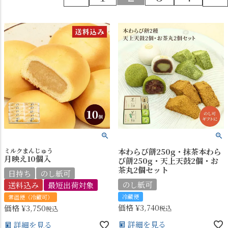
ミルクまんじゅう
本わらび餅250g・抹茶本わら
月映え10個入
び餅250g・天上天鼓2個・お
茶丸2個セット
日持ち
のし紙可
のし紙可
送料込み
最短出荷対象
冷蔵便
常温便（冷蔵可）
価格
¥
3,740
価格
¥
3,750
税込
税込
詳細を見る
詳細を見る