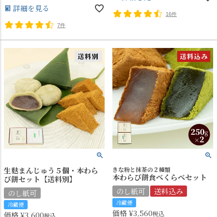
詳細を見る
16件
7件
生麩まんじゅう５個・本わら
きな粉と抹茶の２種類
本わらび餅食べくらべセット
び餅セット【送料別】
のし紙可
送料込み
のし紙可
冷蔵便
冷蔵便
価格
¥
3,560
税込
価格
¥
3,600
税込