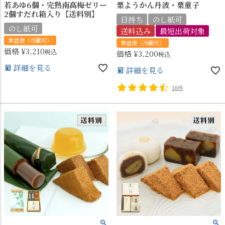
若あゆ6個・完熟南高梅ゼリー
栗ようかん丹波・栗童子
2個すだれ箱入り【送料別】
日持ち
のし紙可
のし紙可
送料込み
最短出荷対象
常温便（冷蔵可）
常温便（冷蔵可）
価格
¥
3,210
税込
価格
¥
3,200
税込
詳細を見る
詳細を見る
16件