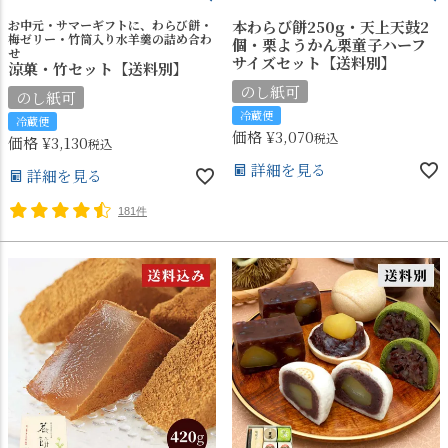
お中元・サマーギフトに、わらび餅・
本わらび餅250g・天上天鼓2
梅ゼリー・竹筒入り水羊羹の詰め合わ
個・栗ようかん栗童子ハーフ
せ
サイズセット【送料別】
涼菓・竹セット【送料別】
のし紙可
のし紙可
冷蔵便
冷蔵便
価格
¥
3,070
税込
価格
¥
3,130
税込
詳細を見る
詳細を見る
181件