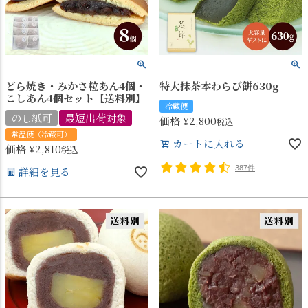
どら焼き・みかさ粒あん4個・
特大抹茶本わらび餅630g
こしあん4個セット【送料別】
冷蔵便
のし紙可
最短出荷対象
価格
¥
2,800
税込
常温便（冷蔵可）
カートに入れる
価格
¥
2,810
税込
387件
詳細を見る