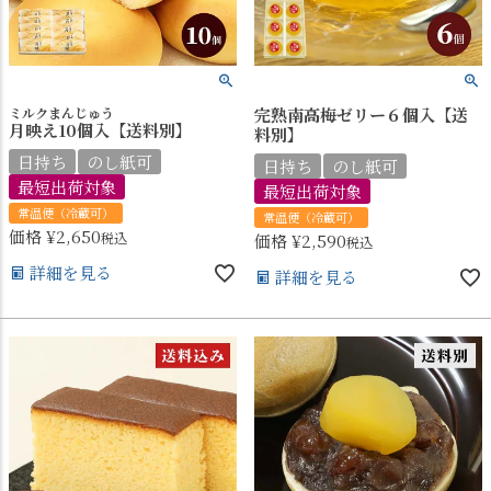
ミルクまんじゅう
完熟南高梅ゼリー６個入【送
月映え10個入【送料別】
料別】
日持ち
のし紙可
日持ち
のし紙可
最短出荷対象
最短出荷対象
常温便（冷蔵可）
常温便（冷蔵可）
価格
¥
2,650
税込
価格
¥
2,590
税込
詳細を見る
詳細を見る