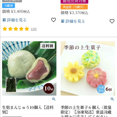
最短出荷対象
冷蔵便
常温便（冷蔵可）
価格
¥
3,400
税込
価格
¥
3,370
税込
詳細を見る
詳細を見る
12件
生麩まんじゅう10個入【送料
季節の上生菓子６個入《数量
別】
限定》【冷凍発送】常温冷蔵
と別々に注文してください