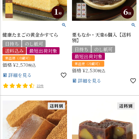
健康たまごの黄金かすてら
栗もなか・天楽6個入【送料
別】
日持ち
のし紙可
日持ち
のし紙可
送料込み
最短出荷対象
最短出荷対象
常温便（冷蔵可）
常温便（冷蔵可）
価格
¥
2,570
税込
価格
¥
2,530
税込
詳細を見る
詳細を見る
22件