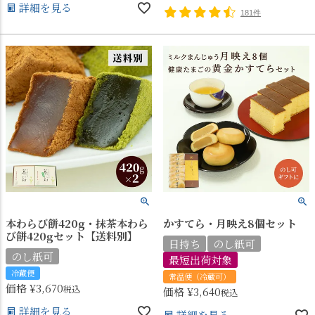
詳細を見る
181件
本わらび餅420g・抹茶本わら
かすてら・月映え8個セット
び餅420gセット【送料別】
日持ち
のし紙可
のし紙可
最短出荷対象
冷蔵便
常温便（冷蔵可）
価格
¥
3,670
税込
価格
¥
3,640
税込
詳細を見る
詳細を見る