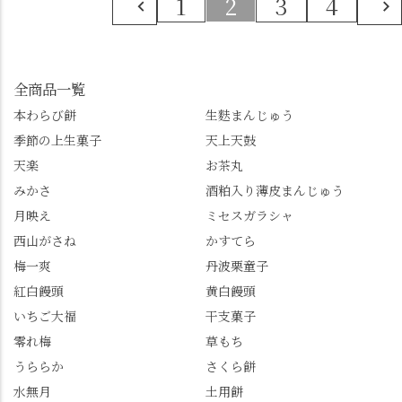
1
2
3
4
全商品一覧
本わらび餅
生麩まんじゅう
季節の上生菓子
天上天鼓
天楽
お茶丸
みかさ
酒粕入り薄皮まんじゅう
月映え
ミセスガラシャ
西山がさね
かすてら
梅一爽
丹波栗童子
紅白饅頭
黄白饅頭
いちご大福
干支菓子
零れ梅
草もち
うららか
さくら餅
水無月
土用餅