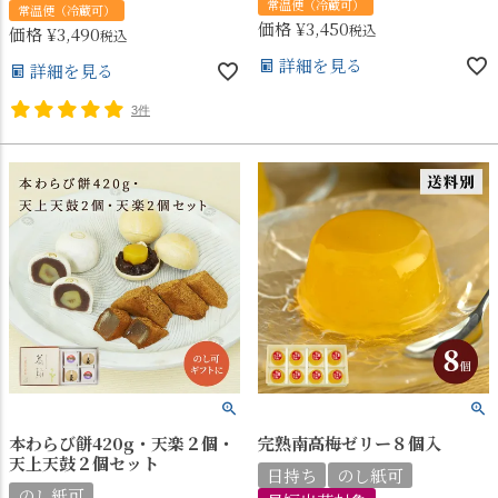
常温便（冷蔵可）
常温便（冷蔵可）
価格
¥
3,450
税込
価格
¥
3,490
税込
詳細を見る
詳細を見る
3件
本わらび餅420g・天楽２個・
完熟南高梅ゼリー８個入
天上天鼓２個セット
日持ち
のし紙可
のし紙可