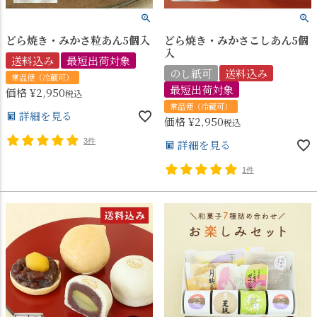
どら焼き・みかさ粒あん5個入
どら焼き・みかさこしあん5個
入
送料込み
最短出荷対象
のし紙可
送料込み
常温便（冷蔵可）
最短出荷対象
価格
¥
2,950
税込
常温便（冷蔵可）
詳細を見る
価格
¥
2,950
税込
3件
詳細を見る
1件