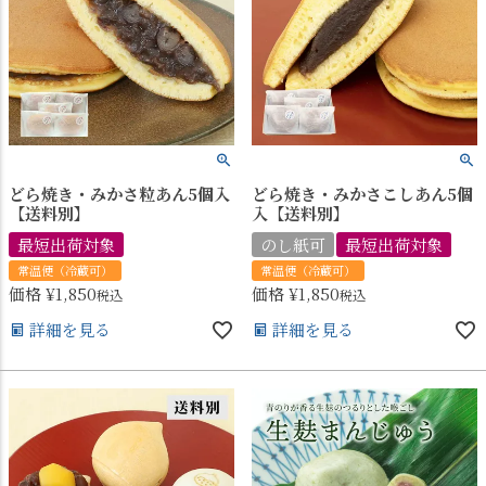
どら焼き・みかさ粒あん5個入
どら焼き・みかさこしあん5個
【送料別】
入【送料別】
最短出荷対象
のし紙可
最短出荷対象
常温便（冷蔵可）
常温便（冷蔵可）
価格
¥
1,850
価格
¥
1,850
税込
税込
詳細を見る
詳細を見る