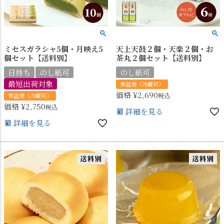
ミセスガラシャ5個・月映え5
天上天鼓２個・天楽２個・お
個セット【送料別】
茶丸２個セット【送料別】
日持ち
のし紙可
のし紙可
最短出荷対象
常温便（冷蔵可）
価格
¥
2,690
税込
常温便（冷蔵可）
価格
¥
2,750
税込
詳細を見る
詳細を見る