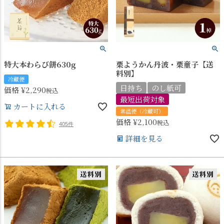
特大本わらび餅630g
栗ようかん丹波・栗童子【送
料別】
冷蔵便
日持ち
のし紙可
価格
¥
2,290
税込
最短出荷対象
カートに入れる
常温便（冷蔵可）
価格
¥
2,100
税込
405件
詳細を見る