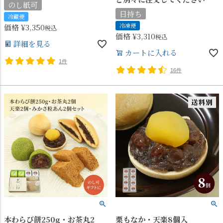
のし紙可
日持ち
冷蔵便
冷凍便
価格
¥
3,350
税込
価格
¥
3,310
税込
詳細を見る
カートに入れる
1件
16件
本わらび餅250g・お茶丸2
栗もなか・天楽8個入