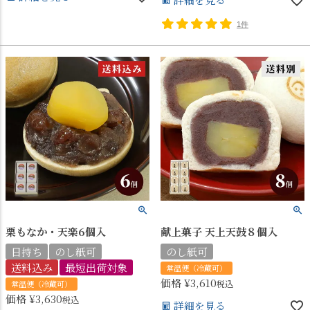
1件
栗もなか・天楽6個入
献上菓子 天上天鼓８個入
日持ち
のし紙可
のし紙可
送料込み
最短出荷対象
常温便（冷蔵可）
価格
¥
3,610
税込
常温便（冷蔵可）
価格
¥
3,630
税込
詳細を見る