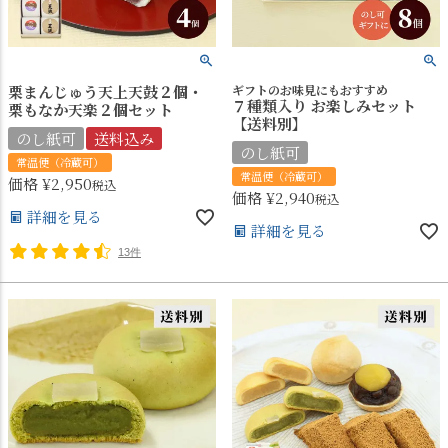
栗まんじゅう天上天鼓２個・
ギフトのお味見にもおすすめ
７種類入り お楽しみセット
栗もなか天楽２個セット
【送料別】
のし紙可
送料込み
のし紙可
常温便（冷蔵可）
常温便（冷蔵可）
価格
¥
2,950
税込
価格
¥
2,940
税込
詳細を見る
詳細を見る
13件