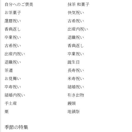
自分へのご褒美
抹茶 和菓子
お茶菓子
快気祝い
還暦祝い
古希祝い
香典返し
出産内祝い
卒業祝い
退職祝い
古希祝い
香典返し
出産内祝い
卒業祝い
退職祝い
誕生日
茶道
長寿祝い
お見舞い
米寿祝い
卒寿祝い
結婚祝い
結婚内祝い
引き出物
手土産
饅頭
栗
地鎮祭
季節の特集